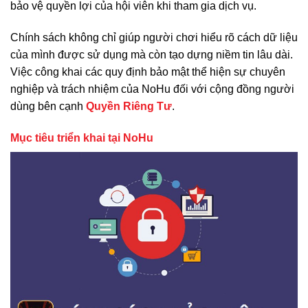
bảo vệ quyền lợi của hội viên khi tham gia dịch vụ.
Chính sách không chỉ giúp người chơi hiểu rõ cách dữ liệu
của mình được sử dụng mà còn tạo dựng niềm tin lâu dài.
Việc công khai các quy định bảo mật thể hiện sự chuyên
nghiệp và trách nhiệm của NoHu đối với cộng đồng người
dùng bên cạnh
Quyền Riêng Tư
.
Mục tiêu triển khai tại NoHu