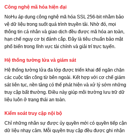
Công nghệ mã hóa hiện đại
NoHu áp dụng công nghệ mã hóa SSL 256-bit nhằm bảo
vệ dữ liệu trong suốt quá trình truyền tải. Nhờ đó, mọi
thông tin cá nhân và giao dịch đều được mã hóa an toàn,
hạn chế nguy cơ bị đánh cắp. Đây là tiêu chuẩn bảo mật
phổ biến trong lĩnh vực tài chính và giải trí trực tuyến.
Hệ thống tường lửa và giám sát
Hệ thống tường lửa đa lớp được triển khai để ngăn chặn
các cuộc tấn công từ bên ngoài. Kết hợp với cơ chế giám
sát liên tục, nền tảng có thể phát hiện và xử lý sớm những
truy cập bất thường. Điều này giúp môi trường lưu trữ dữ
liệu luôn ở trạng thái an toàn.
Kiểm soát truy cập nội bộ
Chỉ những nhân sự được ủy quyền mới có quyền tiếp cận
dữ liệu nhạy cảm. Mỗi quyền truy cập đều được ghi nhận