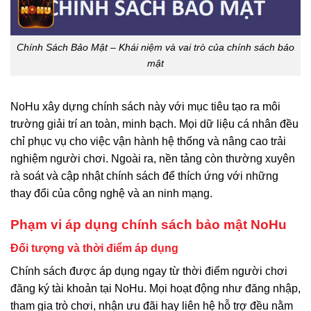
Chính Sách Bảo Mật – Khái niệm và vai trò của chính sách bảo
mật
NoHu xây dựng chính sách này với mục tiêu tạo ra môi
trường giải trí an toàn, minh bạch. Mọi dữ liệu cá nhân đều
chỉ phục vụ cho việc vận hành hệ thống và nâng cao trải
nghiệm người chơi. Ngoài ra, nền tảng còn thường xuyên
rà soát và cập nhật chính sách để thích ứng với những
thay đổi của công nghệ và an ninh mạng.
Phạm vi áp dụng chính sách bảo mật NoHu
Đối tượng và thời điểm áp dụng
Chính sách được áp dụng ngay từ thời điểm người chơi
đăng ký tài khoản tại NoHu. Mọi hoạt động như đăng nhập,
tham gia trò chơi, nhận ưu đãi hay liên hệ hỗ trợ đều nằm