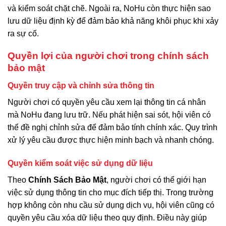
và kiểm soát chặt chẽ. Ngoài ra, NoHu còn thực hiện sao
lưu dữ liệu định kỳ để đảm bảo khả năng khôi phục khi xảy
ra sự cố.
Quyền lợi của người chơi trong chính sách
bảo mật
Quyền truy cập và chỉnh sửa thông tin
Người chơi có quyền yêu cầu xem lại thông tin cá nhân
mà NoHu đang lưu trữ. Nếu phát hiện sai sót, hội viên có
thể đề nghị chỉnh sửa để đảm bảo tính chính xác. Quy trình
xử lý yêu cầu được thực hiện minh bạch và nhanh chóng.
Quyền kiểm soát việc sử dụng dữ liệu
Theo
Chính Sách Bảo Mật
, người chơi có thể giới hạn
việc sử dụng thông tin cho mục đích tiếp thị. Trong trường
hợp không còn nhu cầu sử dụng dịch vụ, hội viên cũng có
quyền yêu cầu xóa dữ liệu theo quy định. Điều này giúp