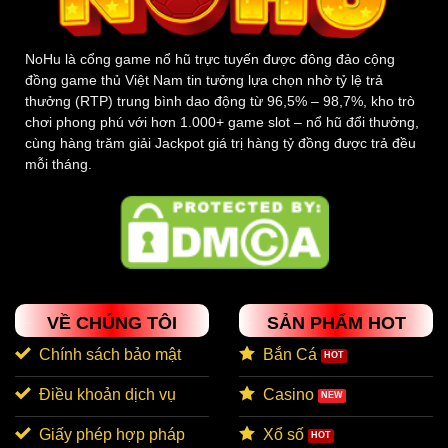
NoHu là cổng game nổ hũ trực tuyến được đông đảo cộng
đồng game thủ Việt Nam tin tưởng lựa chọn nhờ tỷ lệ trả
thưởng (RTP) trung bình dao động từ 96,5% – 98,7%, kho trò
chơi phong phú với hơn 1.000+ game slot – nổ hũ đổi thưởng,
cùng hàng trăm giải Jackpot giá trị hàng tỷ đồng được trả đều
mỗi tháng.
VỀ CHÚNG TÔI
SẢN PHẨM HOT
Chính sách bảo mật
Bắn Cá
Điều khoản dịch vụ
Casino
Giấy phép hợp pháp
Xổ số