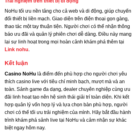
Trải nghiệm trên thiết bị di động
NoHu tối ưu nền tảng cho cả web và di động, giúp chuyển
đổi thiết bị liền mạch. Giao diện trên điện thoại gọn gàng,
thao tác một tay thuận tiện. Người chơi có thể nhận thông
báo ưu đãi và quản lý phiên chơi dễ dàng. Điều này mang
lại sự linh hoạt trong mọi hoàn cảnh khám phá thêm tại
Link nohu
.
Kết luận
Casino NoHu
là điểm đến phù hợp cho người chơi yêu
thích casino live với tiêu chí minh bạch, mượt mà và an
toàn. Sảnh game đa dạng, dealer chuyên nghiệp cùng ưu
đãi linh hoạt tạo nên hệ sinh thái giải trí toàn diện. Khi kết
hợp quản lý vốn hợp lý và lựa chọn bàn phù hợp, người
chơi có thể tối ưu trải nghiệm của mình. Hãy bắt đầu hành
trình khám phá sảnh live tại NoHu và cảm nhận sự khác
biệt ngay hôm nay.