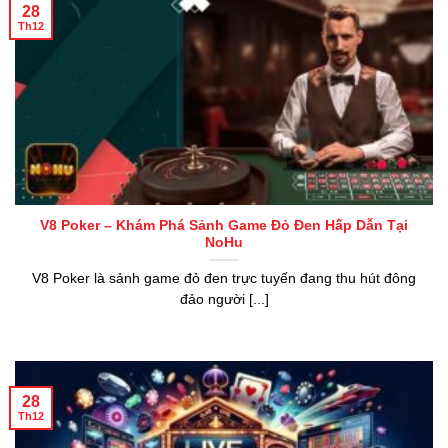
28
Th12
V8 Poker – Khám Phá Sảnh Game Đỏ Đen Hấp Dẫn Tại
NoHu
V8 Poker là sảnh game đỏ đen trực tuyến đang thu hút đông
đảo người [...]
28
Th12