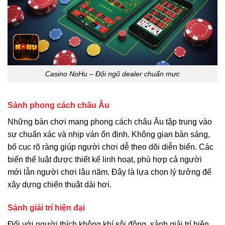
Casino NoHu – Đội ngũ dealer chuẩn mực
Sảnh phong cách châu Âu
Những bàn chơi mang phong cách châu Âu tập trung vào
sự chuẩn xác và nhịp ván ổn định. Không gian bàn sáng,
bố cục rõ ràng giúp người chơi dễ theo dõi diễn biến. Các
biến thể luật được thiết kế linh hoạt, phù hợp cả người
mới lẫn người chơi lâu năm. Đây là lựa chọn lý tưởng để
xây dựng chiến thuật dài hơi.
Sảnh giải trí hiện đại
Đối với người thích không khí sôi động, sảnh giải trí hiện