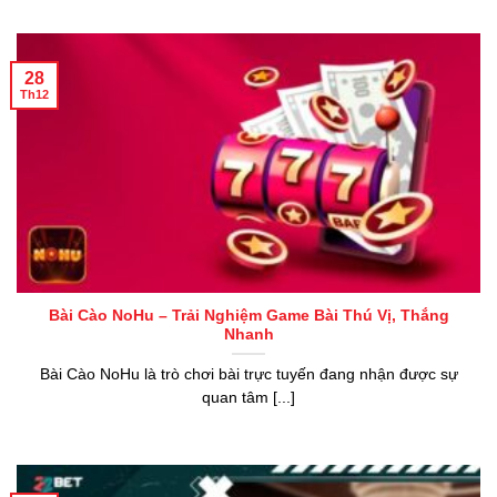
28
Th12
Bài Cào NoHu – Trải Nghiệm Game Bài Thú Vị, Thắng
Nhanh
Bài Cào NoHu là trò chơi bài trực tuyến đang nhận được sự
quan tâm [...]