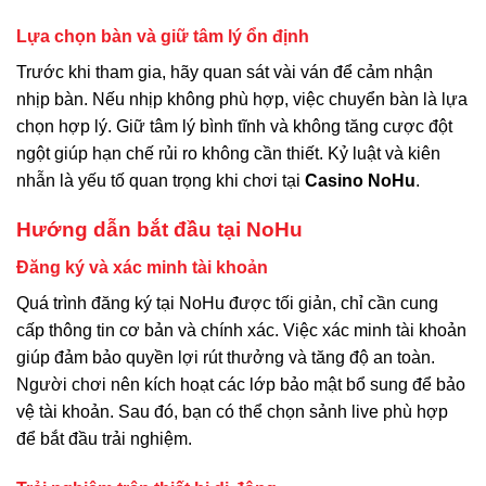
Lựa chọn bàn và giữ tâm lý ổn định
Trước khi tham gia, hãy quan sát vài ván để cảm nhận
nhịp bàn. Nếu nhịp không phù hợp, việc chuyển bàn là lựa
chọn hợp lý. Giữ tâm lý bình tĩnh và không tăng cược đột
ngột giúp hạn chế rủi ro không cần thiết. Kỷ luật và kiên
nhẫn là yếu tố quan trọng khi chơi tại
Casino NoHu
.
Hướng dẫn bắt đầu tại NoHu
Đăng ký và xác minh tài khoản
Quá trình đăng ký tại NoHu được tối giản, chỉ cần cung
cấp thông tin cơ bản và chính xác. Việc xác minh tài khoản
giúp đảm bảo quyền lợi rút thưởng và tăng độ an toàn.
Người chơi nên kích hoạt các lớp bảo mật bổ sung để bảo
vệ tài khoản. Sau đó, bạn có thể chọn sảnh live phù hợp
để bắt đầu trải nghiệm.