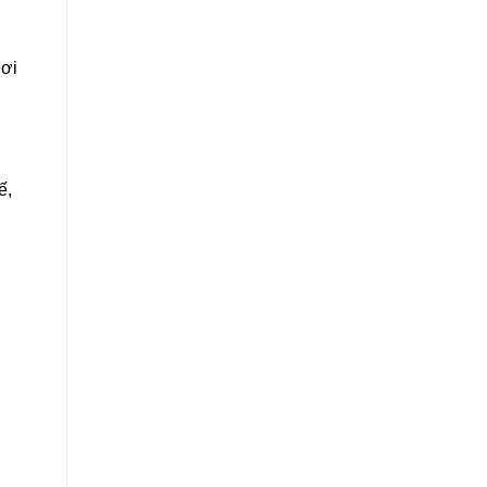
hơi
ế,