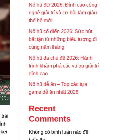
Nổ hũ 3D 2026: Đỉnh cao công
nghệ giải trí và cơ hội làm giàu
thế hệ mới
Nổ hũ cổ điển 2026: Sức hút
bất tận từ những biểu tượng đi
cùng năm tháng
Nổ hũ đa chủ đề 2026: Hành
trình khám phá các vũ trụ giải trí
đỉnh cao
Nổ hũ dễ ăn – Top các tựa
game dễ ăn nhất 2026
Recent
trải
Comments
ỉnh
oker
Không có bình luận nào để
hiển thị.