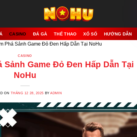
Á
CASINO
ĐÁ GÀ
THỂ THAO
XỔ SỐ
HƯỚNG DẪN
ám Phá Sảnh Game Đỏ Đen Hấp Dẫn Tại NoHu
CASINO
á Sảnh Game Đỏ Đen Hấp Dẫn Tại
NoHu
ED ON
THÁNG 12 28, 2025
BY
ADMIN