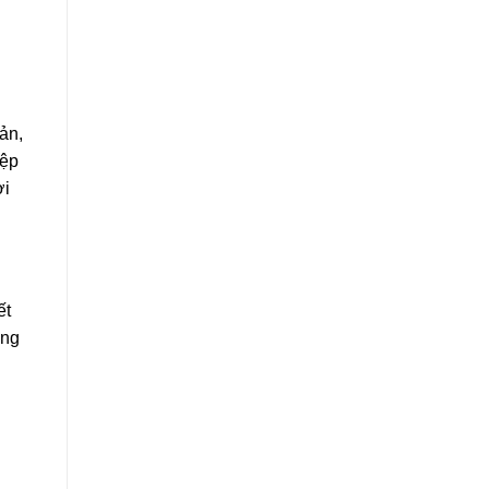
ản,
iệp
ời
ết
ồng