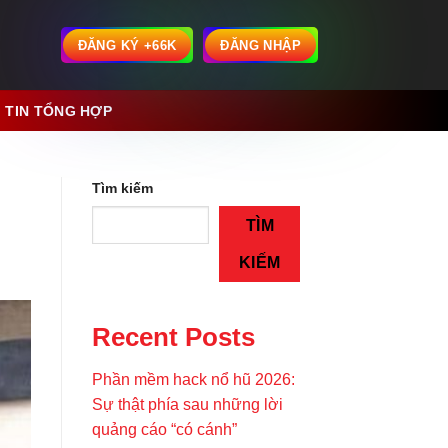
ĐĂNG KÝ +66K
ĐĂNG NHẬP
TIN TỔNG HỢP
Tìm kiếm
n
TÌM
KIẾM
Recent Posts
Phần mềm hack nổ hũ 2026:
Sự thật phía sau những lời
quảng cáo “có cánh”