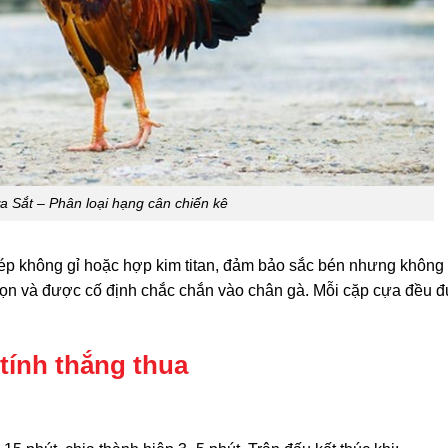
 Sắt – Phân loại hạng cân chiến kê
hép không gỉ hoặc hợp kim titan, đảm bảo sắc bén nhưng không
ọn và được cố định chắc chắn vào chân gà. Mỗi cặp cựa đều 
 tính thắng thua