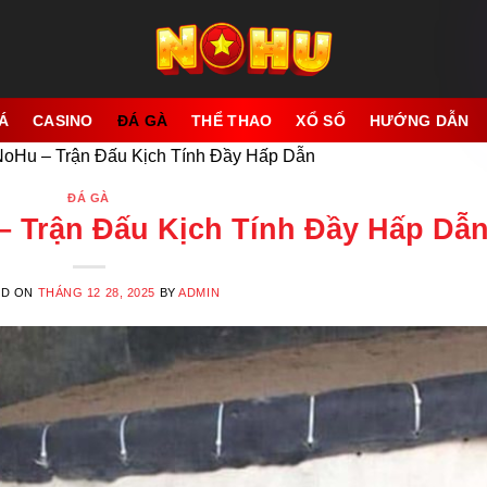
Á
CASINO
ĐÁ GÀ
THỂ THAO
XỔ SỐ
HƯỚNG DẪN
oHu – Trận Đấu Kịch Tính Đầy Hấp Dẫn
ĐÁ GÀ
– Trận Đấu Kịch Tính Đầy Hấp Dẫ
ED ON
THÁNG 12 28, 2025
BY
ADMIN