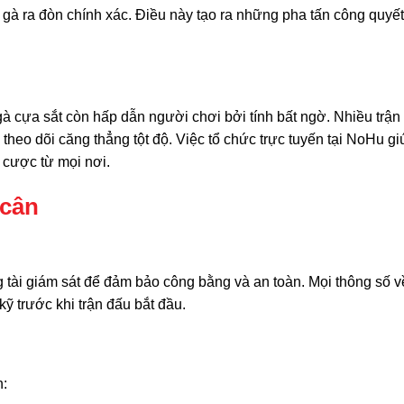
gà ra đòn chính xác. Điều này tạo ra những pha tấn công quyết 
à cựa sắt còn hấp dẫn người chơi bởi tính bất ngờ. Nhiều trận
 theo dõi căng thẳng tột độ. Việc tổ chức trực tuyến tại NoHu gi
 cược từ mọi nơi.
 cân
g tài giám sát để đảm bảo công bằng và an toàn. Mọi thông số v
kỹ trước khi trận đấu bắt đầu.
h: