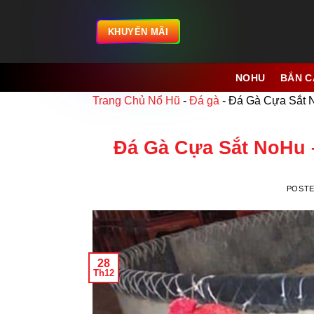
Skip
to
KHUYẾN MÃI
content
NOHU
BẮN C
Trang Chủ Nổ Hũ
-
Đá gà
-
Đá Gà Cựa Sắt N
Đá Gà Cựa Sắt NoHu 
POST
28
Th12