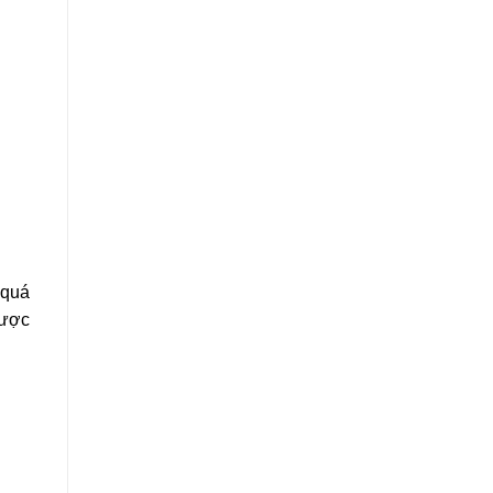
 quá
được