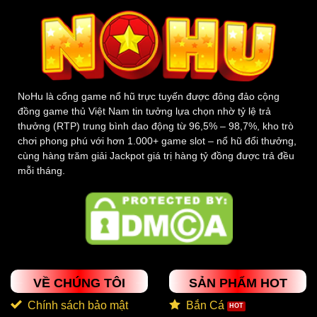
NoHu là cổng game nổ hũ trực tuyến được đông đảo cộng
đồng game thủ Việt Nam tin tưởng lựa chọn nhờ tỷ lệ trả
thưởng (RTP) trung bình dao động từ 96,5% – 98,7%, kho trò
chơi phong phú với hơn 1.000+ game slot – nổ hũ đổi thưởng,
cùng hàng trăm giải Jackpot giá trị hàng tỷ đồng được trả đều
mỗi tháng.
VỀ CHÚNG TÔI
SẢN PHẨM HOT
Chính sách bảo mật
Bắn Cá