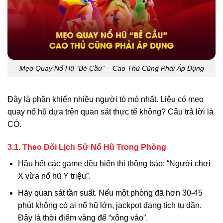
Mẹo Quay Nổ Hũ “Bẻ Cầu” – Cao Thủ Cũng Phải Áp Dụng
Đây là phần khiến nhiều người tò mò nhất. Liệu có mẹo
quay nổ hũ dựa trên quan sát thực tế không? Câu trả lời là
CÓ.
3.1. Theo Dõi Lịch Sử Nổ Hũ Trong Phòng
Hầu hết các game đều hiển thị thông báo: “Người chơi
X vừa nổ hũ Y triệu”.
Hãy quan sát tần suất. Nếu một phòng đã hơn 30-45
phút không có ai nổ hũ lớn, jackpot đang tích tụ dần.
Đây là thời điểm vàng để “xông vào”.