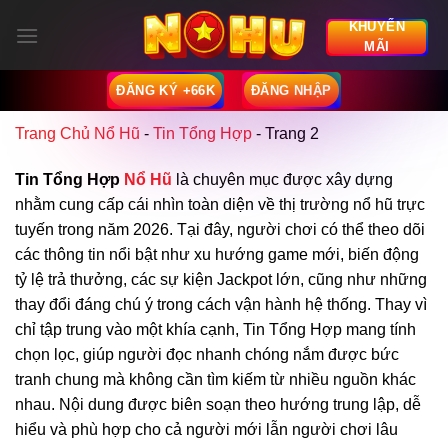
Skip
KHUYẾN
to
MÃI
content
ĐĂNG KÝ +66K
ĐĂNG NHẬP
Trang Chủ Nổ Hũ
-
Tin Tổng Hợp
-
Trang 2
Tin Tổng Hợp
Nổ Hũ
là chuyên mục được xây dựng
nhằm cung cấp cái nhìn toàn diện về thị trường nổ hũ trực
tuyến trong năm 2026. Tại đây, người chơi có thể theo dõi
các thông tin nổi bật như xu hướng game mới, biến động
tỷ lệ trả thưởng, các sự kiện Jackpot lớn, cũng như những
thay đổi đáng chú ý trong cách vận hành hệ thống. Thay vì
chỉ tập trung vào một khía cạnh, Tin Tổng Hợp mang tính
chọn lọc, giúp người đọc nhanh chóng nắm được bức
tranh chung mà không cần tìm kiếm từ nhiều nguồn khác
nhau. Nội dung được biên soạn theo hướng trung lập, dễ
hiểu và phù hợp cho cả người mới lẫn người chơi lâu