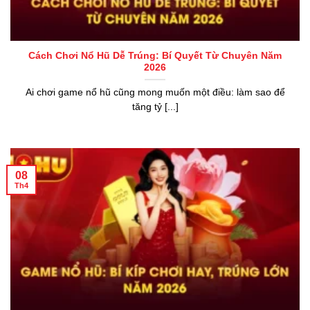
Cách Chơi Nổ Hũ Dễ Trúng: Bí Quyết Từ Chuyên Năm
2026
Ai chơi game nổ hũ cũng mong muốn một điều: làm sao để
tăng tỷ [...]
08
Th4