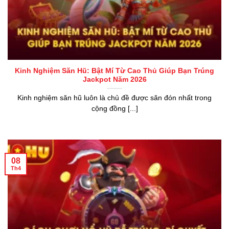
Kinh Nghiệm Săn Hũ: Bật Mí Từ Cao Thủ Giúp Bạn Trúng
Jackpot Năm 2026
Kinh nghiệm săn hũ luôn là chủ đề được săn đón nhất trong
cộng đồng [...]
08
Th4