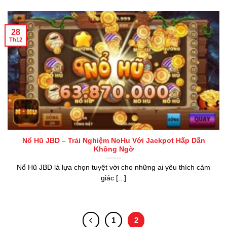
28
Th12
Nổ Hũ JBD – Trải Nghiệm NoHu Với Jackpot Hấp Dẫn
Không Ngờ
Nổ Hũ JBD là lựa chọn tuyệt vời cho những ai yêu thích cảm
giác [...]
1
2