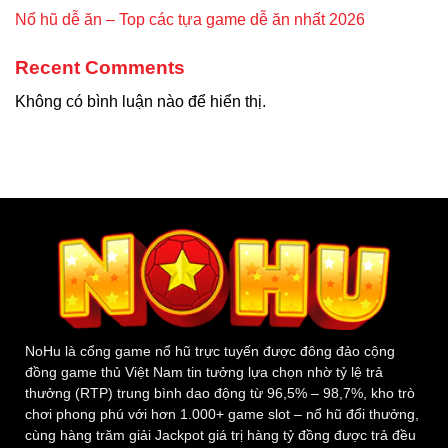
Nổ hũ dễ ăn – Top các tựa game dễ ăn nhất 2026
Recent Comments
Không có bình luận nào để hiển thị.
NoHu là cổng game nổ hũ trực tuyến được đông đảo cộng
đồng game thủ Việt Nam tin tưởng lựa chọn nhờ tỷ lệ trả
thưởng (RTP) trung bình dao động từ 96,5% – 98,7%, kho trò
chơi phong phú với hơn 1.000+ game slot – nổ hũ đổi thưởng,
cùng hàng trăm giải Jackpot giá trị hàng tỷ đồng được trả đều